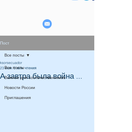
Пост
Все посты
ksorsecuador
Все посты
23 июн.
0 мин. чтения
А завтра была война ...
Важное для соотечественников
Новости России
Приглашения