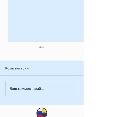
Комментарии
Приглашение
Ваш комментарий...
Заявление КСОРС
Эквадора