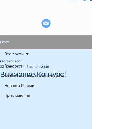
Пост
Все посты
ksorsecuador
Все посты
22 нояб. 2022 г.
1 мин. чтения
Внимание Конкурс!
Важное для соотечественников
Новости России
Приглашения