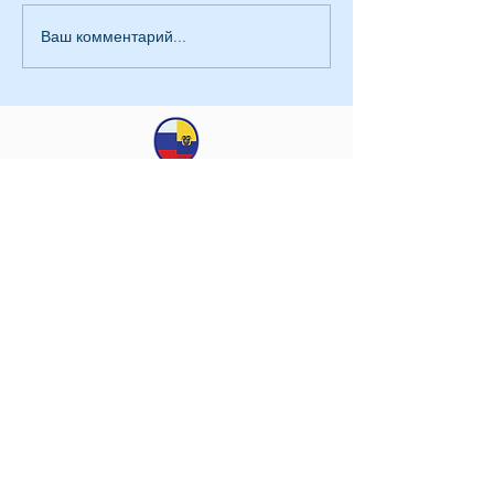
Ваш комментарий...
Заявление КСОРС
Эквадора
КСОРС Эквадора
© 2019 KSORS