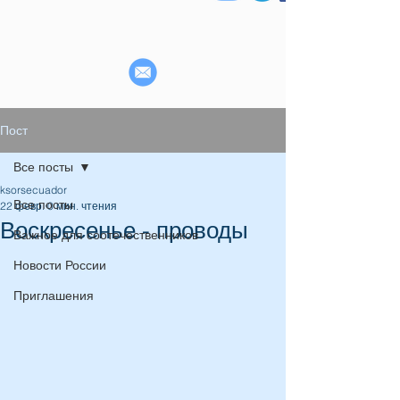
Пост
Все посты
ksorsecuador
Все посты
22 февр.
0 мин. чтения
Воскресенье - проводы
Важное для соотечественников
Новости России
Приглашения