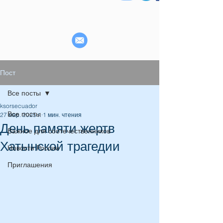
Пост
Все посты
ksorsecuador
Все посты
27 мар. 2025 г.
1 мин. чтения
День памяти жертв
Важное для соотечественников
Хатынской трагедии
Новости России
Приглашения