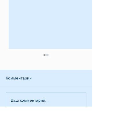
Комментарии
Приглашение
Ваш комментарий...
Заявление КСОРС
Эквадора