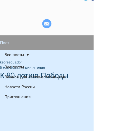
Пост
Все посты
ksorsecuador
Все посты
5 мая 2025 г.
1 мин. чтения
К 80 летию Победы
Важное для соотечественников
Новости России
Приглашения