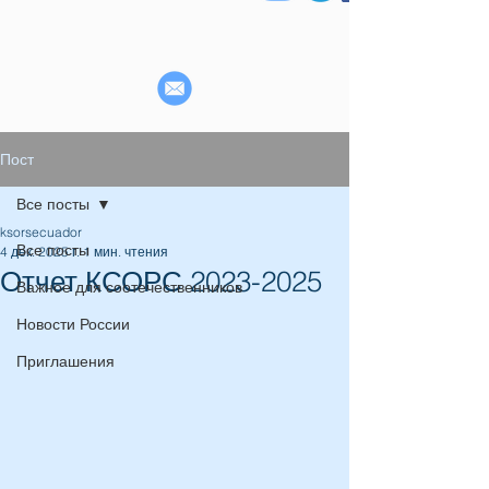
Пост
Все посты
ksorsecuador
Все посты
4 дек. 2025 г.
1 мин. чтения
Отчет КСОРС 2023-2025
Важное для соотечественников
Новости России
Приглашения