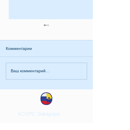
Комментарии
Приглашение
Ваш комментарий...
Заявление КСОРС
Эквадора
КСОРС Эквадора