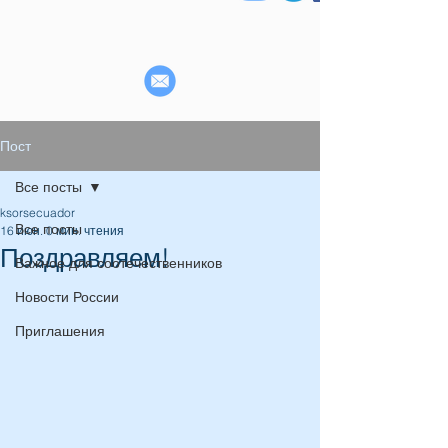
Пост
Все посты
ksorsecuador
Все посты
16 июн.
0 мин. чтения
Поздравляем!
Важное для соотечественников
Новости России
Приглашения