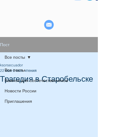
Пост
Все посты
ksorsecuador
Все посты
22 мая
0 мин. чтения
Трагедия в Старобельске
Важное для соотечественников
Новости России
Приглашения