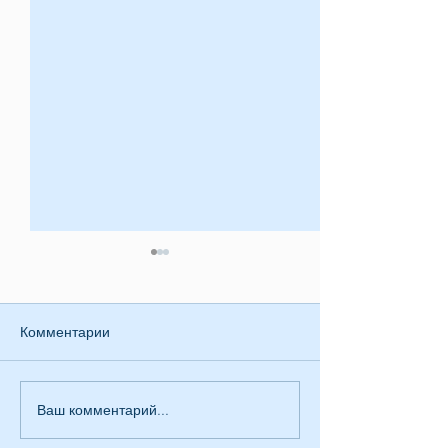
Комментарии
Приглашение
Ваш комментарий...
Заявление КСОРС
Эквадора