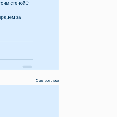
тоим стенойС 
ердцем за 
Смотреть все