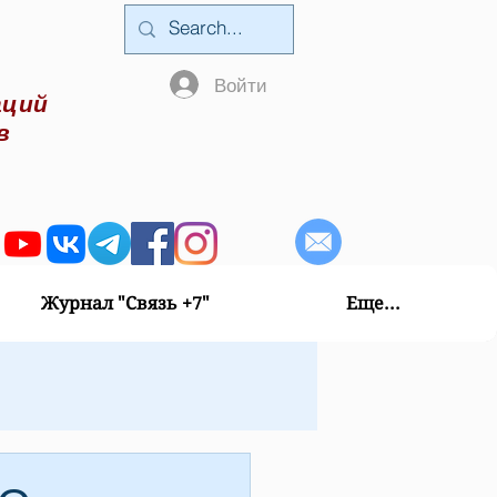
Войти
аций
в
Журнал "Связь +7"
Еще...