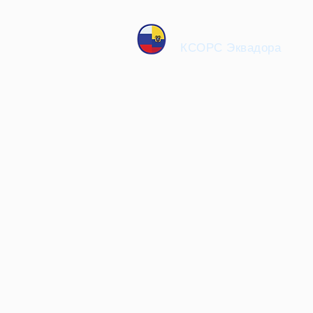
КСОРС Эквадора