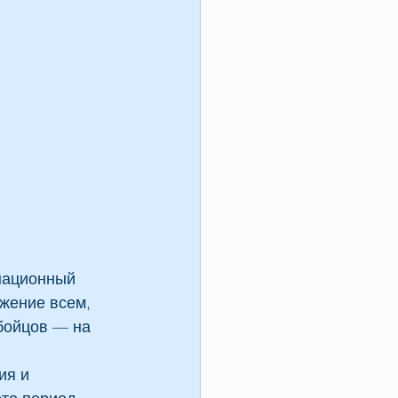
национный 
жение всем, 
бойцов — на 
я и 