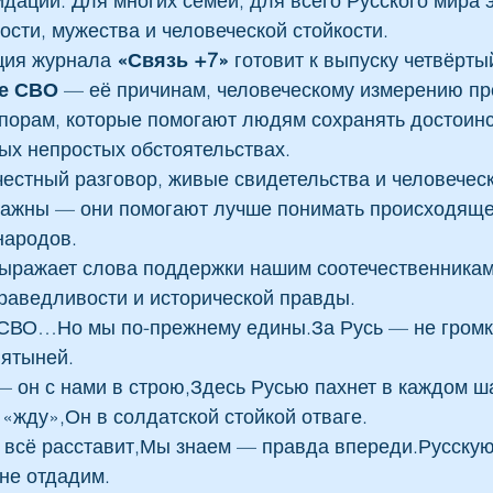
дации. Для многих семей, для всего Русского мира 
ости, мужества и человеческой стойкости.
ция журнала 
«Связь +7»
 готовит к выпуску четвёрты
е СВО
 — её причинам, человеческому измерению п
порам, которые помогают людям сохранять достоинс
ых непростых обстоятельствах.
естный разговор, живые свидетельства и человеческ
важны — они помогают лучше понимать происходящее
народов.
ражает слова поддержки нашим соотечественникам 
праведливости и исторической правды.
 СВО…Но мы по-прежнему едины.За Русь — не громк
вятыней.
— он с нами в строю,Здесь Русью пахнет в каждом ша
«жду»,Он в солдатской стойкой отваге.
всё расставит,Мы знаем — правда впереди.Русскую
не отдадим.