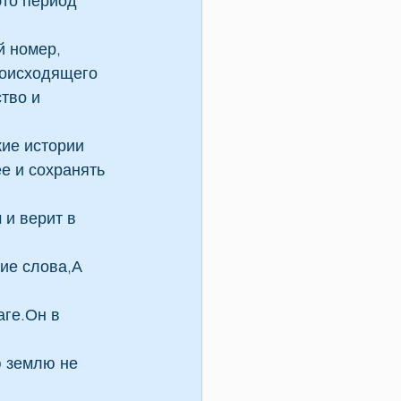
это период 
й номер, 
роисходящего 
тво и 
ие истории 
 и сохранять 
и верит в 
ие слова,А 
ге.Он в 
 землю не 