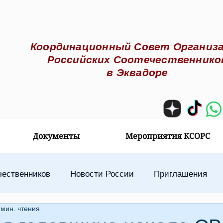
Координационный Совет О
рганиз
Российских С
оотечественнико
в Эквадоре
Документы
Мероприятия КСОРС
чественников
Новости России
Приглашения
 мин. чтения