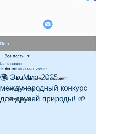
Пост
Все посты
ksorsecuador
Все посты
12 авг. 2025 г.
1 мин. чтения
🌍 ЭкоМир-2025 —
Важное для соотечественников
международный конкурс
Новости России
для друзей природы! 🌱
Приглашения