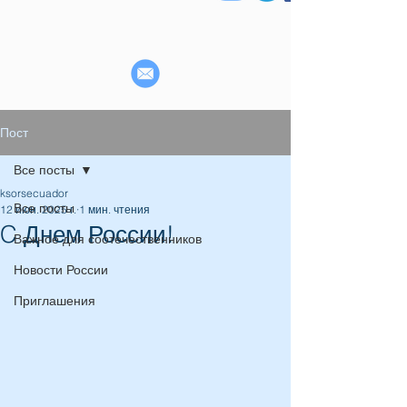
Пост
Все посты
ksorsecuador
Все посты
12 июн. 2025 г.
1 мин. чтения
C Днем России!
Важное для соотечественников
Новости России
Приглашения