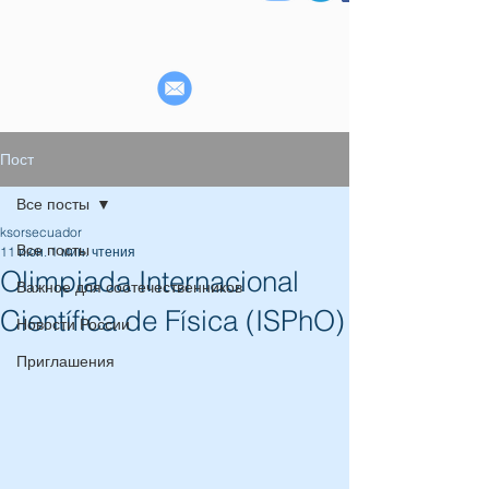
Пост
Все посты
ksorsecuador
Все посты
11 июн.
1 мин. чтения
Olimpiada Internacional
Важное для соотечественников
Científica de Física (ISPhO)
Новости России
Приглашения