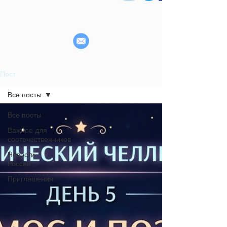
Пост
Все посты
Все посты
Важное для
соотечественников
Новости
России
Приглашения