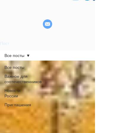
Пост
Все посты
Все посты
Важное для
соотечественников
Новости
России
Приглашения